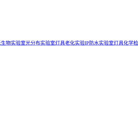
光生物实验室
光分布实验室
灯具老化实验
IP防水实验室
灯具化学