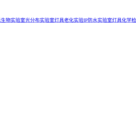
光生物实验室
光分布实验室
灯具老化实验
IP防水实验室
灯具化学