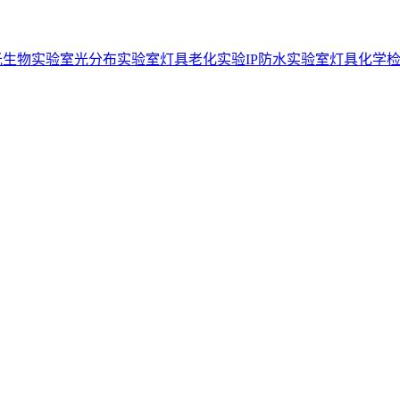
光生物实验室
光分布实验室
灯具老化实验
IP防水实验室
灯具化学