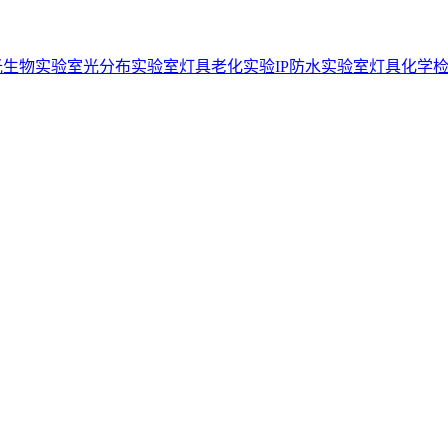
光生物实验室
光分布实验室
灯具老化实验
IP防水实验室
灯具化学