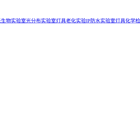
光生物实验室
光分布实验室
灯具老化实验
IP防水实验室
灯具化学