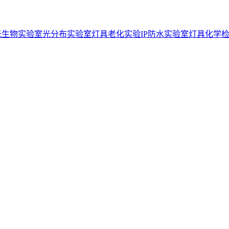
光生物实验室
光分布实验室
灯具老化实验
IP防水实验室
灯具化学