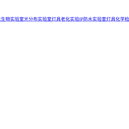
光生物实验室
光分布实验室
灯具老化实验
IP防水实验室
灯具化学