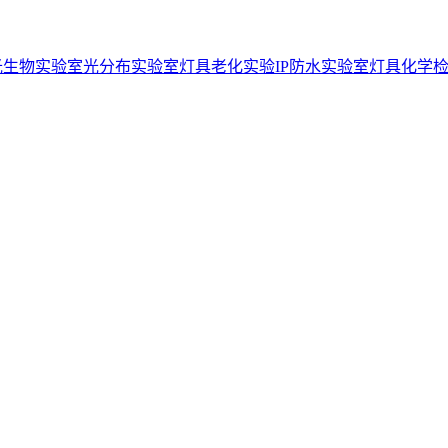
光生物实验室
光分布实验室
灯具老化实验
IP防水实验室
灯具化学