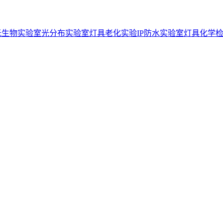
光生物实验室
光分布实验室
灯具老化实验
IP防水实验室
灯具化学