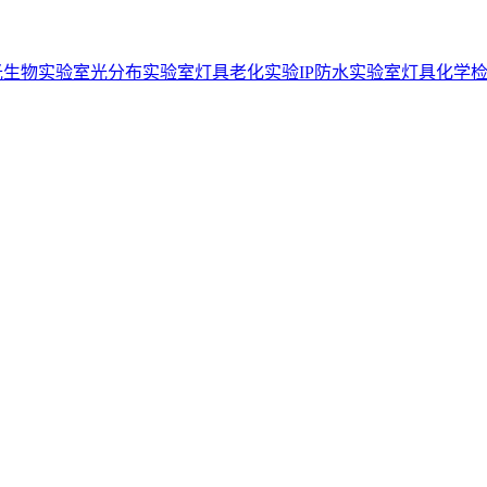
光生物实验室
光分布实验室
灯具老化实验
IP防水实验室
灯具化学