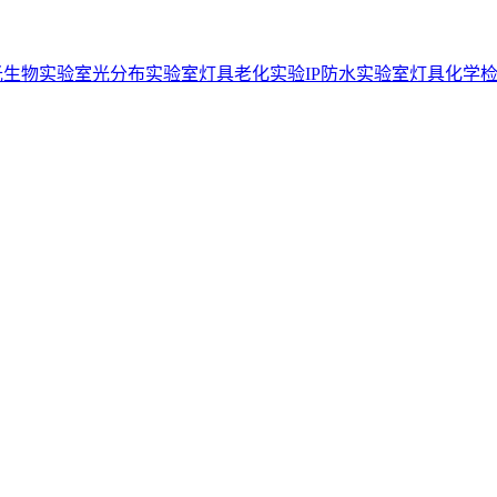
光生物实验室
光分布实验室
灯具老化实验
IP防水实验室
灯具化学