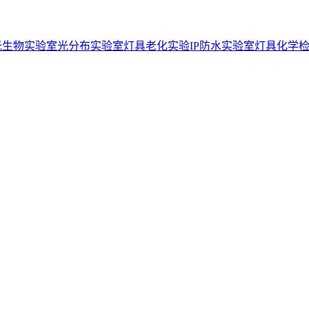
光生物实验室
光分布实验室
灯具老化实验
IP防水实验室
灯具化学