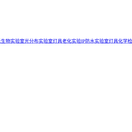
光生物实验室
光分布实验室
灯具老化实验
IP防水实验室
灯具化学