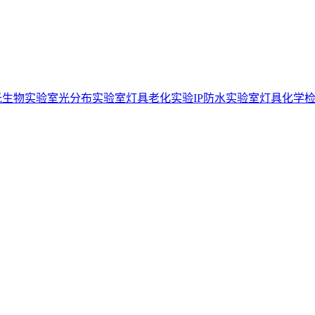
光生物实验室
光分布实验室
灯具老化实验
IP防水实验室
灯具化学