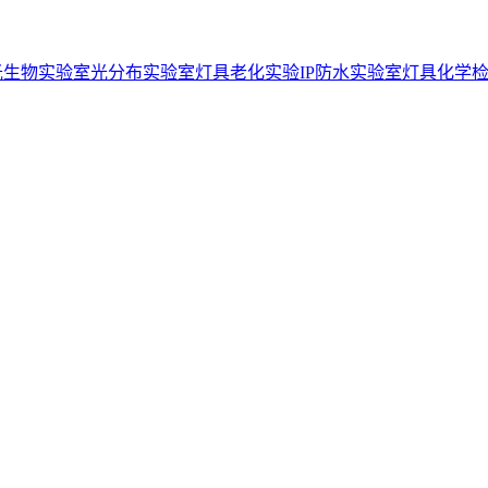
光生物实验室
光分布实验室
灯具老化实验
IP防水实验室
灯具化学